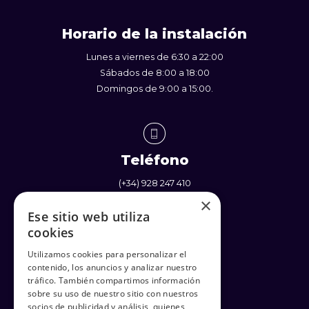
Horario de la instalación
Lunes a viernes de 6:30 a 22:00
Sábados de 8:00 a 18:00
Domingos de 9:00 a 15:00.
Teléfono
(+34) 928 247 410
(+34) 637 338 710
×
Ese sitio web utiliza
cookies
Utilizamos cookies para personalizar el
contenido, los anuncios y analizar nuestro
Enlaces
tráfico. También compartimos información
sobre su uso de nuestro sitio con nuestros
Política de Privacidad
socios de publicidad y análisis, quienes