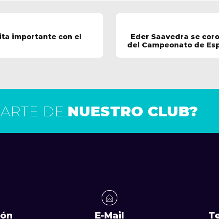
ita importante con el
Eder Saavedra se cor
del Campeonato de Esp
PARTE DE
NUESTRO CLUB?
ión
E-Mail
T