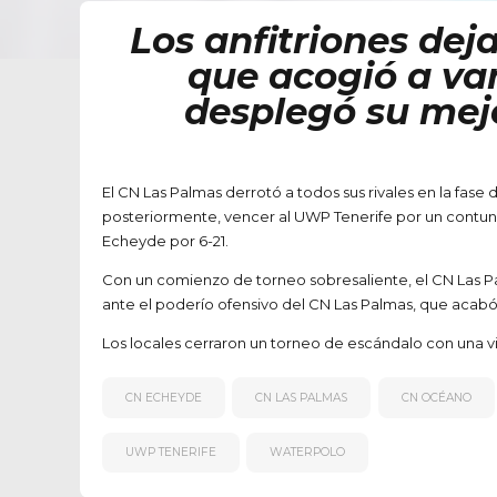
Los anfitriones de
que acogió a var
desplegó su mej
El CN Las Palmas derrotó a todos sus rivales en la fas
posteriormente, vencer al UWP Tenerife por un contunden
Echeyde por 6-21.
Con un comienzo de torneo sobresaliente, el CN Las Pal
ante el poderío ofensivo del CN Las Palmas, que acab
Los locales cerraron un torneo de escándalo con una vic
CN ECHEYDE
CN LAS PALMAS
CN OCÉANO
UWP TENERIFE
WATERPOLO