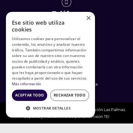
Teléfono
×
Ese sitio web utiliza
(+34) 928 247 410
cookies
(+34) 637 338 710
Utilizamos cookies para personalizar el
contenido, los anuncios y analizar nuestro
tráfico. También compartimos información
Enlaces
sobre su uso de nuestro sitio con nuestros
socios de publicidad y análisis, quienes
Política de Privacidad
pueden combinarla con otra información
Términos y Condiciones
que les haya proporcionado o que hayan
Política de cookies
recopilado a partir del uso de sus servicios.
Más información
Condiciones generales de venta
ACEPTAR TODO
RECHAZAR TODO
MOSTRAR DETALLES
© Todos los Derechos Reservados - Club Natación Las Palmas.
Soporte y mantenimiento por
Dimension TEI