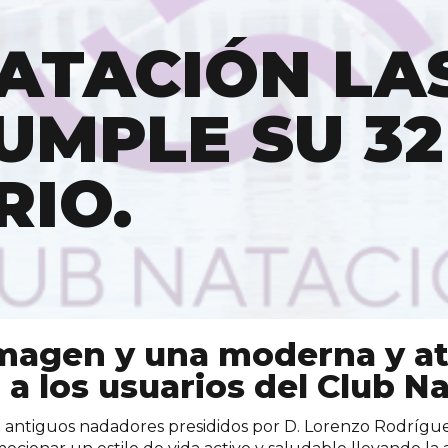
NATACIÓN LA
UMPLE SU 32
RIO.
magen y una moderna y at
 a los usuarios del
Club Na
 antiguos nadadores presididos por D. Lorenzo Rodríguez