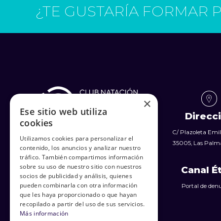
¿TE GUSTARÍA FORMAR 
×
Ese sitio web utiliza
Direcc
cookies
C/ Plazoleta Emili
Utilizamos cookies para personalizar el
35005, Las Palma
contenido, los anuncios y analizar nuestro
tráfico. También compartimos información
sobre su uso de nuestro sitio con nuestros
Canal É
socios de publicidad y análisis, quienes
pueden combinarla con otra información
Portal de den
que les haya proporcionado o que hayan
recopilado a partir del uso de sus servicios.
Más información