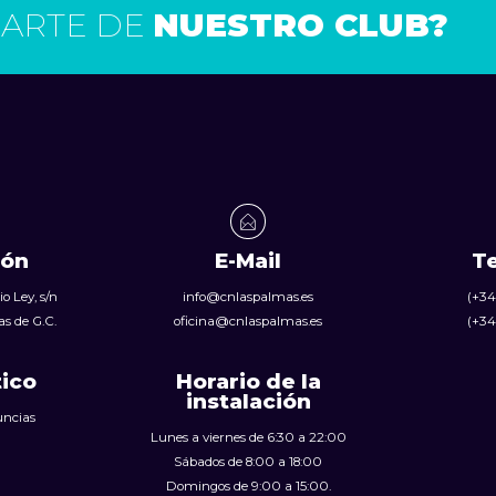
PARTE DE
NUESTRO CLUB?
ión
E-Mail
T
o Ley, s/n
info@cnlaspalmas.es
(+34
s de G.C.
oficina@cnlaspalmas.es
(+34
tico
Horario de la
instalación
uncias
Lunes a viernes de 6:30 a 22:00
Sábados de 8:00 a 18:00
Domingos de 9:00 a 15:00.