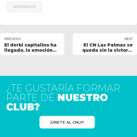
WATERPOLO
PREVIOUS
NEXT
El derbi capitalino ha
El CN Las Palmas se
llegado, la emoción
queda sin la victoria
está garantizada
en el derbi capitalino
¿TE GUSTARÍA FORMAR
PARTE DE
NUESTRO
CLUB?
¡ÚNETE AL CNLP!