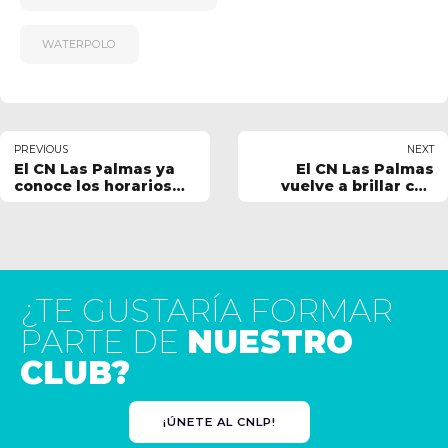
WATERPOLO
PREVIOUS
NEXT
El CN Las Palmas ya
El CN Las Palmas
conoce los horarios
vuelve a brillar con
de sus próximos retos
fuerza en sus
competiciones
¿TE GUSTARÍA FORMAR
PARTE DE
NUESTRO
CLUB?
¡ÚNETE AL CNLP!