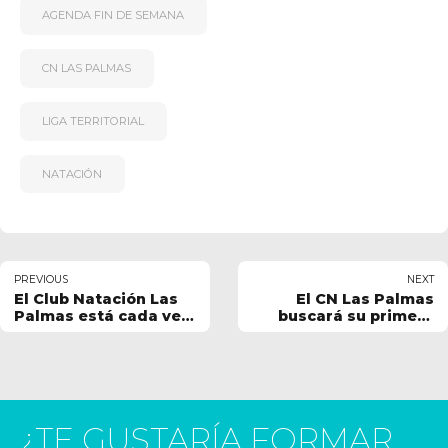
AGENDA FIN DE SEMANA
CN LAS PALMAS
LIGA TERRITORIAL
NATACIÓN
PREVIOUS
NEXT
El Club Natación Las
El CN Las Palmas
Palmas está cada vez
buscará su primera
más solicitado
victoria del curso este
sábado
¿TE GUSTARÍA FORMAR