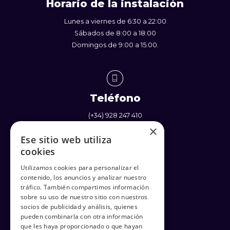
Horario de la instalación
Lunes a viernes de 6:30 a 22:00
Sábados de 8:00 a 18:00
Domingos de 9:00 a 15:00.
Teléfono
(+34) 928 247 410
×
(+34) 637 338 710
Ese sitio web utiliza
cookies
Utilizamos cookies para personalizar el
contenido, los anuncios y analizar nuestro
Enlaces
tráfico. También compartimos información
sobre su uso de nuestro sitio con nuestros
Política de Privacidad
socios de publicidad y análisis, quienes
Términos y Condiciones
pueden combinarla con otra información
Política de cookies
que les haya proporcionado o que hayan