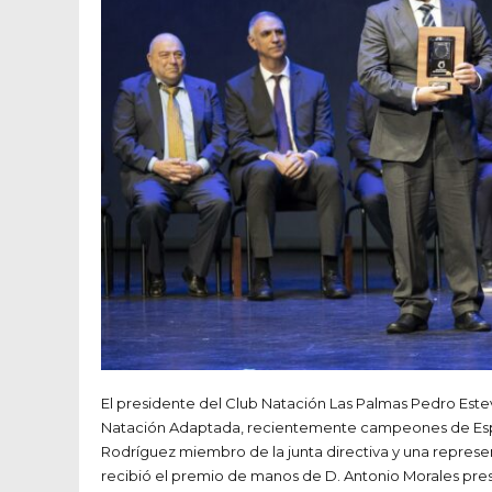
El presidente del Club Natación Las Palmas Pedro Esteve
Natación Adaptada, recientemente campeones de Españ
Rodríguez miembro de la junta directiva y una repres
recibió el premio de manos de D. Antonio Morales pres