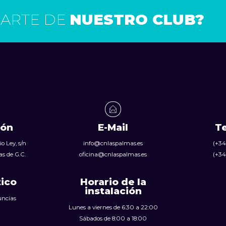
PARTE DE
NUESTRO CLUB?
ión
E-Mail
T
o Ley, s/n
info@cnlaspalmas.es
(+34
s de G.C.
oficina@cnlaspalmas.es
(+34
tico
Horario de la
instalación
uncias
Lunes a viernes de 6:30 a 22:00
Sábados de 8:00 a 18:00