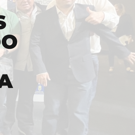
S
DO
A