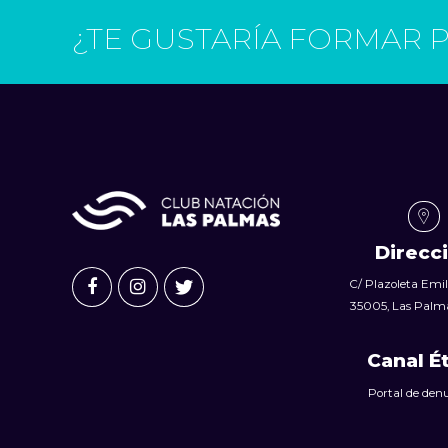
¿TE GUSTARÍA FORMAR 
Direcc
C/ Plazoleta Emili
35005, Las Palma
Canal É
Portal de den