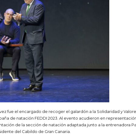
z fue el encargado de recoger el galardón a la Solidaridad y Valores,
a de natación FEDDI 2023. Al evento acudieron en representación d
entación de la sección de natación adaptada junto a la entrenadora 
idente del Cabildo de Gran Canaria.