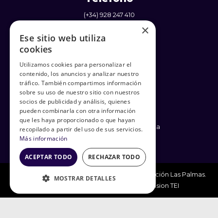
(+34) 928 247 410
×
(+34) 637 338 710
Ese sitio web utiliza
cookies
Utilizamos cookies para personalizar el
contenido, los anuncios y analizar nuestro
Enlaces
tráfico. También compartimos información
sobre su uso de nuestro sitio con nuestros
Política de Privacidad
socios de publicidad y análisis, quienes
Términos y Condiciones
pueden combinarla con otra información
Política de cookies
que les haya proporcionado o que hayan
Condiciones generales de venta
recopilado a partir del uso de sus servicios.
Más información
ACEPTAR TODO
RECHAZAR TODO
© Todos los Derechos Reservados - Club Natación Las Palmas.
MOSTRAR DETALLES
Soporte y mantenimiento por
Dimension TEI