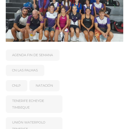
AGENDA FIN DE SEMANA
CN LAS PALMAS
CNLP
NATACIÓN
TENERIFE ECHEYDE
TIMBEQUE
UNIÓN WATERPOLO