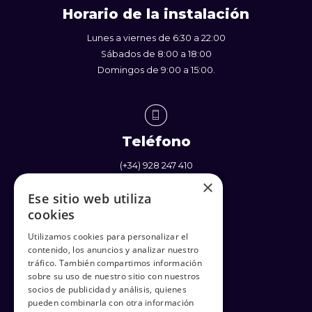
Horario de la instalación
Lunes a viernes de 6:30 a 22:00
Sábados de 8:00 a 18:00
Domingos de 9:00 a 15:00.
Teléfono
(+34) 928 247 410
(+34) 637 338 710
×
Ese sitio web utiliza
cookies
Utilizamos cookies para personalizar el
contenido, los anuncios y analizar nuestro
Enlaces
tráfico. También compartimos información
sobre su uso de nuestro sitio con nuestros
Política de Privacidad
socios de publicidad y análisis, quienes
Términos y Condiciones
pueden combinarla con otra información
Política de cookies