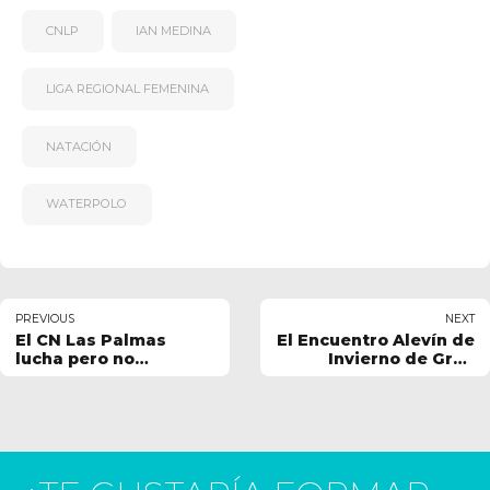
CNLP
IAN MEDINA
LIGA REGIONAL FEMENINA
NATACIÓN
WATERPOLO
PREVIOUS
NEXT
El CN Las Palmas
El Encuentro Alevín de
lucha pero no
Invierno de Gran
consigue la victoria
Canaria abre el fin de
ante el Encinas de
semana competitivo
Boadilla
del Club Natación Las
Palmas